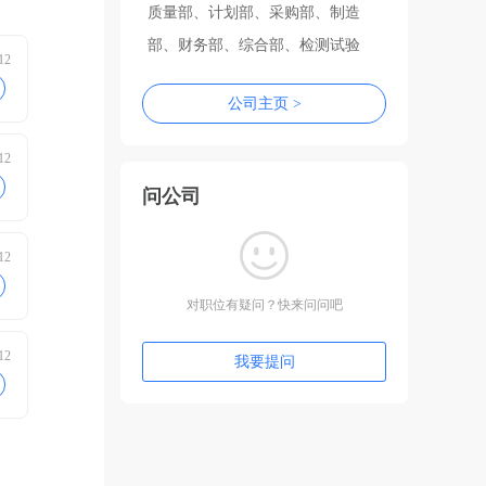
质量部、计划部、采购部、制造
部、财务部、综合部、检测试验
12
室、总工办、服务保障部、保密办
公司主页 >
十一个职能部门和一个生产车间。
12
问公司
12
对职位有疑问？快来问问吧
12
我要提问