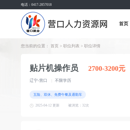
电话：0417-2857018
首页
您当前的位置：
首页
>
职位列表
> 职位详情
贴片机操作员
2700-3200元
辽宁-营口
不限学历
|
五险、双休、免费午餐及通勤车
2025-04-12 更新
被浏览：
32次