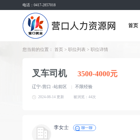
电话：0417-2857018
首页
您当前的位置：
首页
>
职位列表
> 职位详情
叉车司机
3500-4000元
辽宁-营口 -站前区
不限经验
|
2024-08-14 更新
被浏览：
44次
李女士
聊一聊