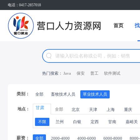
电话：0417-2857018
首页
找
热门搜索：
Java
保安
普工
软件测试
类别：
全部
畜牧技术人员
草业技术人员
甘肃
地点：
全部
北京
天津
上海
重庆
不限
兰州
白银
定西
甘南
嘉峪关
薪资：
全部
2000-4000
4000-6000
6000-8000
8000